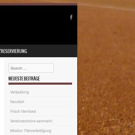
ZRESERVIERUNG
Search
NEUESTE BEITRÄGE
Verspätung
Neustart
Frisch Gemixed
Vereinsscheine sammeln!
Mission Titelverteidigung