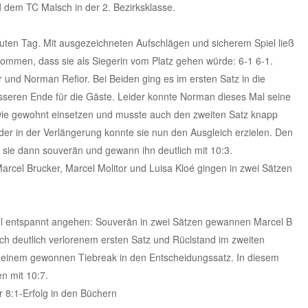
dem TC Malsch in der 2. Bezirksklasse.
uten Tag. Mit ausgezeichneten Aufschlägen und sicherem Spiel ließ
kommen, dass sie als Siegerin vom Platz gehen würde: 6-1 6-1.
r und Norman Refior. Bei Beiden ging es im ersten Satz in die
sseren Ende für die Gäste. Leider konnte Norman dieses Mal seine
 wie gewohnt einsetzen und musste auch den zweiten Satz knapp
eder in der Verlängerung konnte sie nun den Ausgleich erzielen. Den
 sie dann souverän und gewann ihn deutlich mit 10:3.
arcel Brucker, Marcel Molitor und Luisa Kloé gingen in zwei Sätzen
l entspannt angehen: Souverän in zwei Sätzen gewannen Marcel B
h deutlich verlorenem ersten Satz und Rüclstand im zweiten
t einem gewonnen Tiebreak in den Entscheidungssatz. In diesem
n mit 10:7.
r 8:1-Erfolg in den Büchern