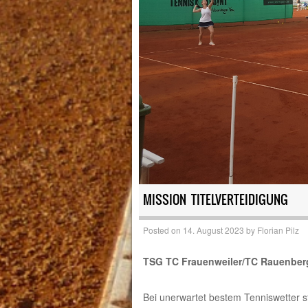
MISSION TITELVERTEIDIGUNG
Posted on
14. August 2023
by
Florian Pilz
TSG TC Frauenweiler/TC Rauenber
Bei unerwartet bestem Tenniswetter st