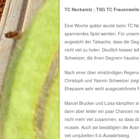
TC Neckarelz : TSG TC Frauenweil
Eine Woche später wurde beim TC Nec
spannendes Spiel werden. Für unser
angesicht der Tatsache, dass die Geg
nicht viel zu holen. Deutlich besser l
Schweizer, die ihren Gegnern hausho
Nach einer über einstündigen Regenun
Christoph und Yasmin Schweizer zeigt
Ehepaare sehr wohl ausgezeichnete M
Marcel Brucker und Luisa kämpften si
dann aber leider ein paar Chancen nic
nicht mehr viel zusammen, so dass d
musste. Auch sie bestätigten die Aus
viel umjubelten 5:4-Auswärtssieg.