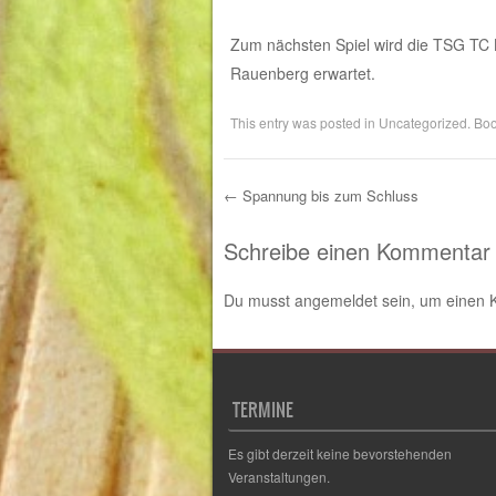
Zum nächsten Spiel wird die TSG TC 
Rauenberg erwartet.
This entry was posted in
Uncategorized
. Bo
←
Spannung bis zum Schluss
Post navigation
Schreibe einen Kommentar
Du musst
angemeldet
sein, um einen
TERMINE
Es gibt derzeit keine bevorstehenden
Veranstaltungen.