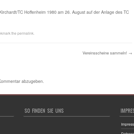
Kirchardt/TC Hoffenheim 1980 am 26. August auf der Anlage des TC
okmark the
permalink
.
Vereinsscheine sammeln!
→
 Kommentar abzugeben.
SO FINDEN SIE UNS
IMPRE
Impres
Datens