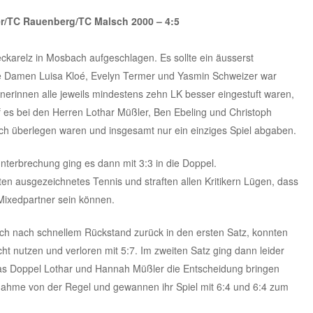
er/TC Rauenberg/TC Malsch 2000 – 4:5
karelz in Mosbach aufgeschlagen. Es sollte ein äusserst
e Damen Luisa Kloé, Evelyn Termer und Yasmin Schweizer war
nerinnen alle jeweils mindestens zehn LK besser eingestuft waren,
eif es bei den Herren Lothar Müßler, Ben Ebeling und Christoph
ch überlegen waren und insgesamt nur ein einziges Spiel abgaben.
terbrechung ging es dann mit 3:3 in die Doppel.
en ausgezeichnetes Tennis und straften allen Kritikern Lügen, dass
ixedpartner sein können.
ch nach schnellem Rückstand zurück in den ersten Satz, konnten
ht nutzen und verloren mit 5:7. Im zweiten Satz ging dann leider
as Doppel Lothar und Hannah Müßler die Entscheidung bringen
nahme von der Regel und gewannen ihr Spiel mit 6:4 und 6:4 zum