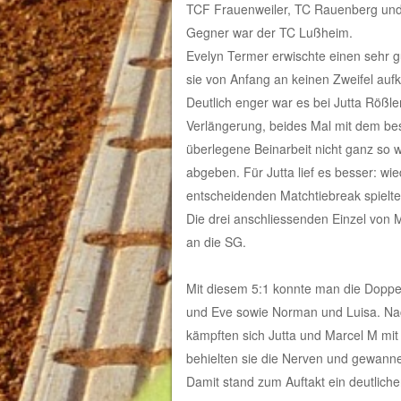
TCF Frauenweiler, TC Rauenberg und 
Gegner war der TC Lußheim.
Evelyn Termer erwischte einen sehr g
sie von Anfang an keinen Zweifel auf
Deutlich enger war es bei Jutta Rößle
Verlängerung, beides Mal mit dem be
überlegene Beinarbeit nicht ganz so
abgeben. Für Jutta lief es besser: wi
entscheidenden Matchtiebreak spielte
Die drei anschliessenden Einzel von M
an die SG.
Mit diesem 5:1 konnte man die Doppe
und Eve sowie Norman und Luisa. Nac
kämpften sich Jutta und Marcel M mi
behielten sie die Nerven und gewanne
Damit stand zum Auftakt ein deutliche