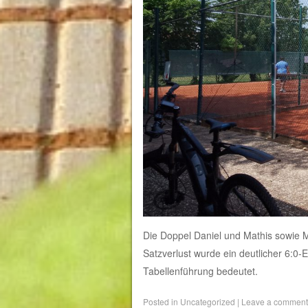
Die Doppel Daniel und Mathis sowie 
Satzverlust wurde ein deutlicher 6:0-
Tabellenführung bedeutet.
Posted in
Uncategorized
|
Leave a comment