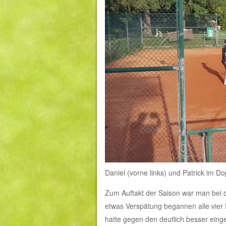
Daniel (vorne links) und Patrick im Do
Zum Auftakt der Saison war man bei 
etwas Verspätung begannen alle vier E
hatte gegen den deutlich besser eing