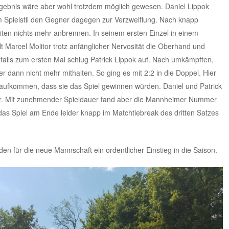
rgebnis wäre aber wohl trotzdem möglich gewesen. Daniel Lippok
m Spielstil den Gegner dagegen zur Verzweiflung. Nach knapp
iten nichts mehr anbrennen. In seinem ersten Einzel in einem
lt Marcel Molitor trotz anfänglicher Nervosität die Oberhand und
alls zum ersten Mal schlug Patrick Lippok auf. Nach umkämpften,
er dann nicht mehr mithalten. So ging es mit 2:2 in die Doppel. Hier
l aufkommen, dass sie das Spiel gewinnen würden. Daniel und Patrick
er. Mit zunehmender Spieldauer fand aber die Mannheimer Nummer
das Spiel am Ende leider knapp im Matchtiebreak des dritten Satzes
n für die neue Mannschaft ein ordentlicher Einstieg in die Saison.