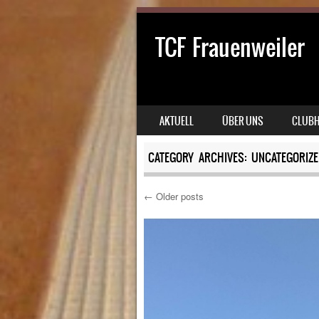
TCF Frauenweiler
SKIP TO CONTENT
AKTUELL
ÜBER UNS
CLUB
MENU
CATEGORY ARCHIVES:
UNCATEGORIZE
←
Older posts
Post navigation