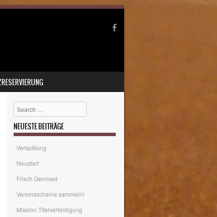
ZRESERVIERUNG
Search
NEUESTE BEITRÄGE
Verspätung
Neustart
Frisch Gemixed
Vereinsscheine sammeln!
Mission Titelverteidigung