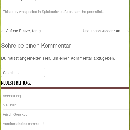
This entry was posted in
Spielberichte
. Bookmark the
permalink
.
←
Auf die Plätze, fertig…
Und schon wieder rum…
→
Post navigation
Schreibe einen Kommentar
Du musst
angemeldet
sein, um einen Kommentar abzugeben.
Search
NEUESTE BEITRÄGE
Verspätung
Neustart
Frisch Gemixed
Vereinsscheine sammeln!