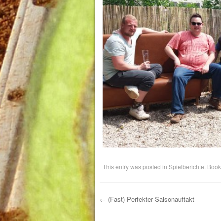
This entry was posted in
Spielberichte
. Boo
←
(Fast) Perfekter Saisonauftakt
Post navigation