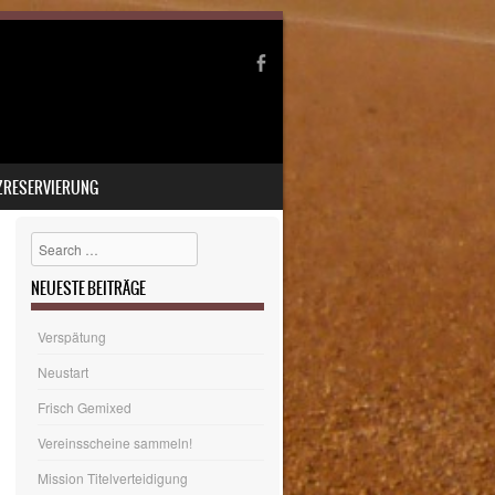
ZRESERVIERUNG
Search
NEUESTE BEITRÄGE
Verspätung
Neustart
Frisch Gemixed
Vereinsscheine sammeln!
Mission Titelverteidigung