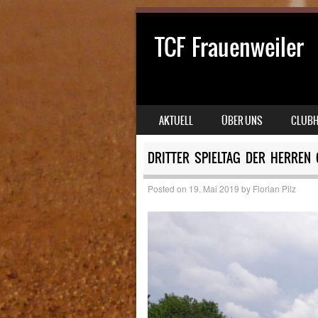
TCF Frauenweiler
SKIP TO CONTENT
AKTUELL
ÜBER UNS
CLUB
MENU
DRITTER SPIELTAG DER HERREN
Posted on
19. Mai 2019
by
Florian Pilz