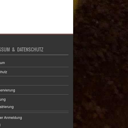
SSUM & DATENSCHUTZ
sum
chutz
servierung
ung
strierung
der Anmeldung
l