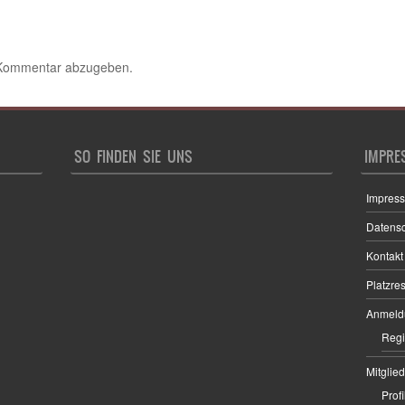
 Kommentar abzugeben.
SO FINDEN SIE UNS
IMPRE
Impres
Datens
Kontakt
Platzre
Anmeld
Regi
Mitglie
Profi