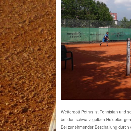
Wettergott Petrus ist Tennisfan und 
bei den schwarz-gelben Heidelbergern
Bei zunehmender Beschallung durch da